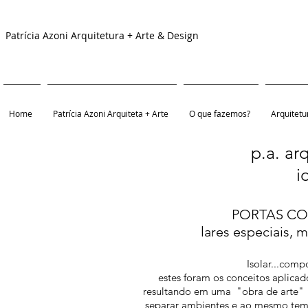
Patrícia Azoni Arquitetura + Arte & Design
Home
Patrícia Azoni Arquiteta + Arte
O que fazemos?
Arquitetu
p.a. ar
i
PORTAS COM
lares especiais,
Isolar...comp
estes foram os conceitos aplica
resultando em uma "obra de arte" p
separar ambientes e ao mesmo temp